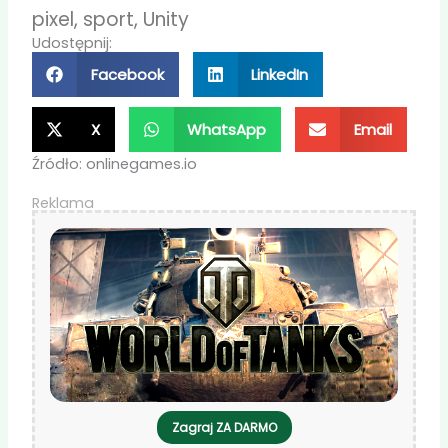
pixel
,
sport
,
Unity
Udostępnij:
Facebook
LinkedIn
X
WhatsApp
Email
Źródło: onlinegames.io
Reklama
Zagraj ZA DARMO