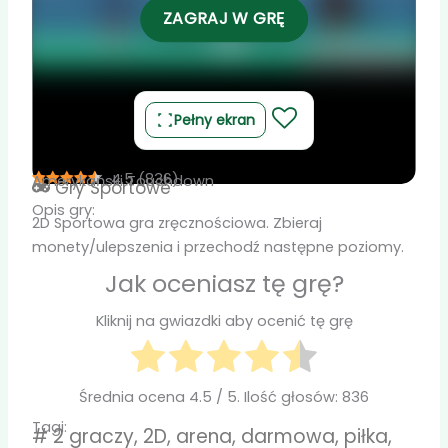
ZAGRAJ W GRĘ
Pełny ekran
4.5
(
836
)
Amerykański Touchdown
Gry
Sportowe
Opis gry:
2D Sportowa gra zręcznościowa. Zbieraj
monety/ulepszenia i przechodź następne poziomy.
Jak oceniasz tę grę?
Kliknij na gwiazdki aby ocenić tę grę
Średnia ocena
4.5
/ 5. Ilość głosów:
836
Tagi:
#
2 graczy
,
2D
,
arena
,
darmowa
,
piłka
,