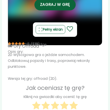
ZAGRAJ W GRĘ
Pełny ekran
5
(
513
)
Draw the Truck Bridge
Gry
Offroad
Opis gry:
2D Wyścigowa gra o jeździe samochodem.
Odblokowuj pojazdy i trasy, poprawiaj rekordy
punktowe.
Wersja tej gry: offroad (2D).
Jak oceniasz tę grę?
Kliknij na gwiazdki aby ocenić tę grę