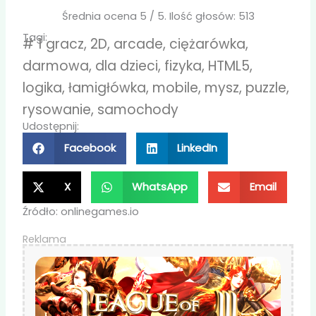
Średnia ocena
5
/ 5. Ilość głosów:
513
Tagi:
#
1 gracz
,
2D
,
arcade
,
ciężarówka
,
darmowa
,
dla dzieci
,
fizyka
,
HTML5
,
logika
,
łamigłówka
,
mobile
,
mysz
,
puzzle
,
rysowanie
,
samochody
Udostępnij:
Facebook
LinkedIn
X
WhatsApp
Email
Źródło: onlinegames.io
Reklama