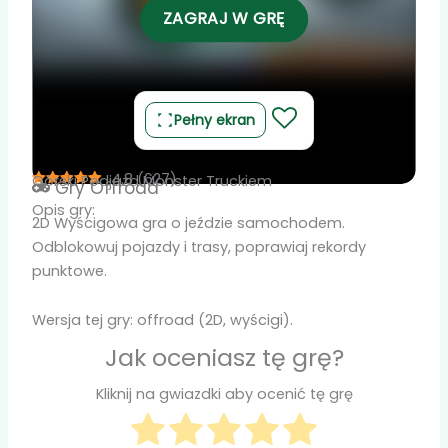
ZAGRAJ W GRĘ
Pełny ekran
4.8
(
627
)
Górski Podjazd Monster Truckiem
Gry
Offroad
Opis gry:
2D Wyścigowa gra o jeździe samochodem.
Odblokowuj pojazdy i trasy, poprawiaj rekordy
punktowe.
Wersja tej gry: offroad (2D, wyścigi).
Jak oceniasz tę grę?
Kliknij na gwiazdki aby ocenić tę grę