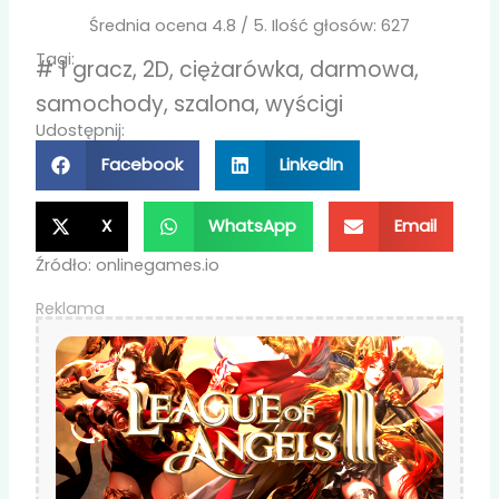
Średnia ocena
4.8
/ 5. Ilość głosów:
627
Tagi:
#
1 gracz
,
2D
,
ciężarówka
,
darmowa
,
samochody
,
szalona
,
wyścigi
Udostępnij:
Facebook
LinkedIn
X
WhatsApp
Email
Źródło: onlinegames.io
Reklama