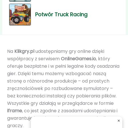
Potwór Truck Racing
Na
Klikgry.pl
udostępniamy gry online dzięki
współpracy z serwisem
OnlineGames.io
, który
oferuje bezpłatne i w pełni legalne kody osadzania
gier. Dzięki temu możemy wzbogacać naszą
stronę o różnorodne produkcje – od prostych
zręcznościówek po rozbudowane symulatory –
bez konieczności instalacji czy pobierania plików.
Wszystkie gry działają w przeglądarce w formie
iframe
, co jest zgodne z zasadami udostępniania i
gwarantuje bezpieczeństwo oraz wygodę dla
×
graczy.