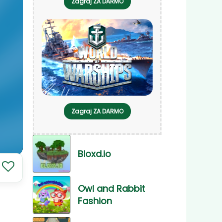
Zagraj ZA DARMO
Zagraj ZA DARMO
Bloxd.io
Owl and Rabbit
Fashion