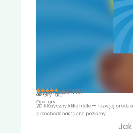
4.8
(
406
)
Kapibara Kliker Pro
Gry
Idle
Opis gry:
2D Klasyczny kliker/idle — rozwijaj produk
przechodź następne poziomy.
Jak