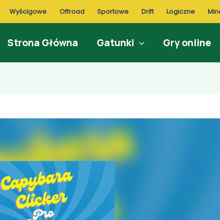
Wyścigowe
Offroad
Sportowe
Drift
Logiczne
Min
Strona Główna
Gatunki
Gry online