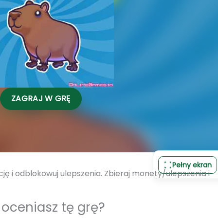
ZAGRAJ W GRĘ
Pełny ekran
cję i odblokowuj ulepszenia. Zbieraj monety/ulepszenia i
 oceniasz tę grę?