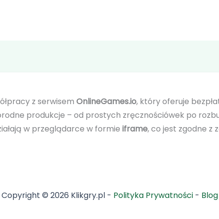
półpracy z serwisem
OnlineGames.io
, który oferuje bezpła
odne produkcje – od prostych zręcznościówek po rozbu
działają w przeglądarce w formie
iframe
, co jest zgodne z
Copyright © 2026 Klikgry.pl -
Polityka Prywatności
-
Blog