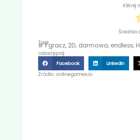
Kliknij
Średnia
Tagi:
#
1 gracz
,
2D
,
darmowa
,
endless
,
H
Udostępnij:
Facebook
LinkedIn
Źródło: onlinegames.io