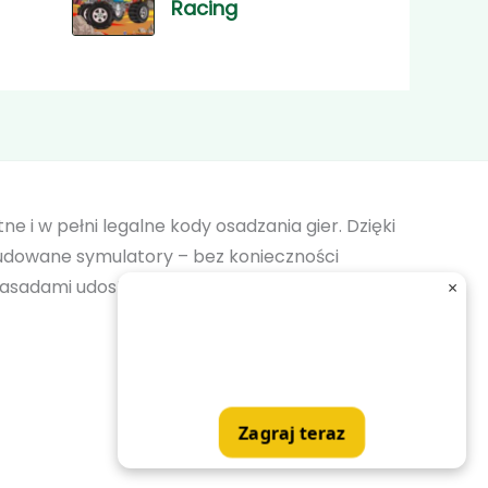
Racing
tne i w pełni legalne kody osadzania gier. Dzięki
dowane symulatory – bez konieczności
 zasadami udostępniania i gwarantuje
×
Zagraj teraz