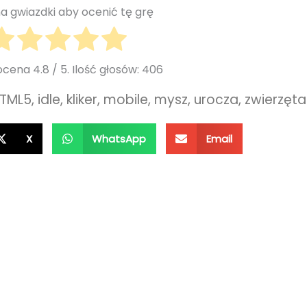
 na gwiazdki aby ocenić tę grę
 ocena
4.8
/ 5. Ilość głosów:
406
TML5
,
idle
,
kliker
,
mobile
,
mysz
,
urocza
,
zwierzęta
X
WhatsApp
Email