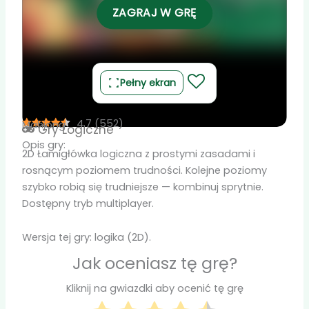
ZAGRAJ W GRĘ
Pełny ekran
4.7
(
552
)
Mahjong
Gry
Logiczne
Opis gry:
2D Łamigłówka logiczna z prostymi zasadami i
rosnącym poziomem trudności. Kolejne poziomy
szybko robią się trudniejsze — kombinuj sprytnie.
Dostępny tryb multiplayer.
Wersja tej gry: logika (2D).
Jak oceniasz tę grę?
Kliknij na gwiazdki aby ocenić tę grę