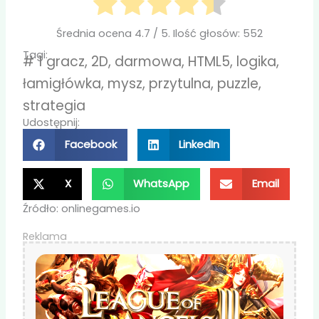
Średnia ocena
4.7
/ 5. Ilość głosów:
552
Tagi:
#
1 gracz
,
2D
,
darmowa
,
HTML5
,
logika
,
łamigłówka
,
mysz
,
przytulna
,
puzzle
,
strategia
Udostępnij:
Facebook
LinkedIn
X
WhatsApp
Email
Źródło: onlinegames.io
Reklama