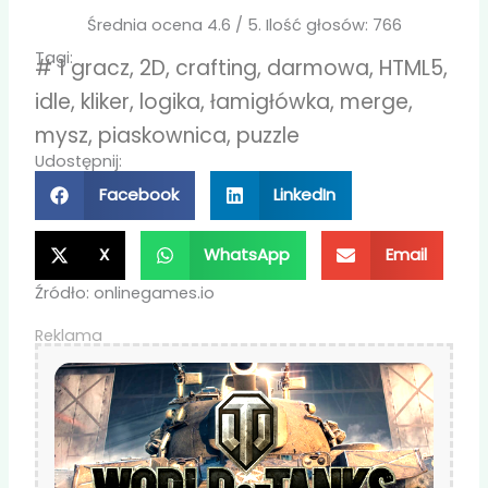
Średnia ocena
4.6
/ 5. Ilość głosów:
766
Tagi:
#
1 gracz
,
2D
,
crafting
,
darmowa
,
HTML5
,
idle
,
kliker
,
logika
,
łamigłówka
,
merge
,
mysz
,
piaskownica
,
puzzle
Udostępnij:
Facebook
LinkedIn
X
WhatsApp
Email
Źródło: onlinegames.io
Reklama