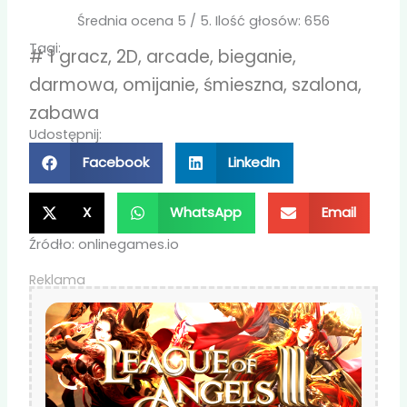
Średnia ocena
5
/ 5. Ilość głosów:
656
Tagi:
#
1 gracz
,
2D
,
arcade
,
bieganie
,
darmowa
,
omijanie
,
śmieszna
,
szalona
,
zabawa
Udostępnij:
Facebook
LinkedIn
X
WhatsApp
Email
Źródło: onlinegames.io
Reklama