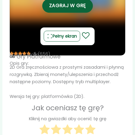
ZAGRAJ W GRĘ
Pełny ekran
5
(
656
)
Poziom Trolla
Gry
Platformowe
Opis gry:
2D Gra zręcznościowa z prostymi zasadami i płynną
rozgrywką. Zbieraj monety/ulepszenia i przechodź
następne poziomy. Dostępny tryb multiplayer.
Wersja tej gry: platformówka (2D).
Jak oceniasz tę grę?
Kliknij na gwiazdki aby ocenić tę grę