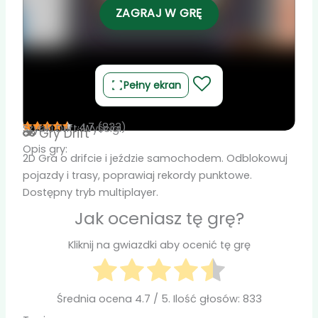
ZAGRAJ W GRĘ
Pełny ekran
4.7
(
833
)
Szybki Drift: Wyścigi
Gry
Drift
Opis gry:
2D Gra o drifcie i jeździe samochodem. Odblokowuj
pojazdy i trasy, poprawiaj rekordy punktowe.
Dostępny tryb multiplayer.
Jak oceniasz tę grę?
Kliknij na gwiazdki aby ocenić tę grę
Średnia ocena
4.7
/ 5. Ilość głosów:
833