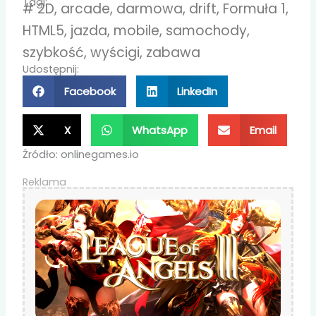
Tagi:
#
2D
,
arcade
,
darmowa
,
drift
,
Formuła 1
,
HTML5
,
jazda
,
mobile
,
samochody
,
szybkość
,
wyścigi
,
zabawa
Udostępnij:
Facebook
LinkedIn
X
WhatsApp
Email
Źródło: onlinegames.io
Reklama