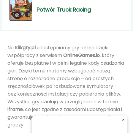
Potwór Truck Racing
Na
Klikgry.pl
udostępniamy gry online dzięki
współpracy z serwisem
OnlineGames.io
, który
oferuje bezpłatne i w pełni legalne kody osadzania
gier. Dzięki temu możemy wzbogacać naszą
stronę o różnorodne produkcje – od prostych
zręcznościówek po rozbudowane symulatory –
bez konieczności instalacji czy pobierania plików.
Wszystkie gry działają w przeglądarce w formie
iframe
, co jest zgodne z zasadami udostępniania i
gwarantuje bezpieczeństwo oraz wygodę dla
×
graczy.