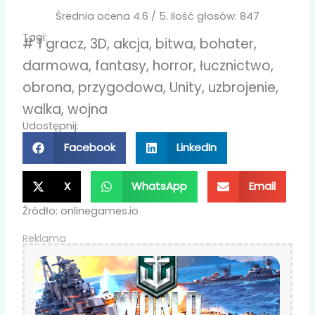
Średnia ocena
4.6
/ 5. Ilość głosów:
847
Tagi:
#
1 gracz
,
3D
,
akcja
,
bitwa
,
bohater
,
darmowa
,
fantasy
,
horror
,
łucznictwo
,
obrona
,
przygodowa
,
Unity
,
uzbrojenie
,
walka
,
wojna
Udostępnij:
Facebook
LinkedIn
X
WhatsApp
Email
Źródło: onlinegames.io
Reklama