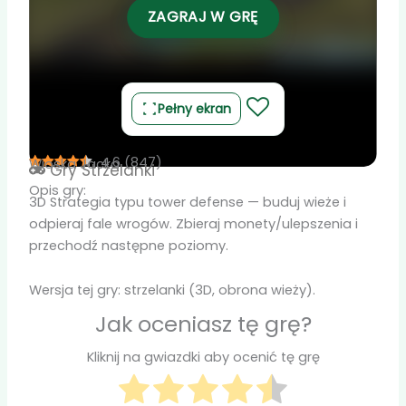
ZAGRAJ W GRĘ
Pełny ekran
4.6
(
847
)
Wioska Jacka
Gry
Strzelanki
Opis gry:
3D Strategia typu tower defense — buduj wieże i
odpieraj fale wrogów. Zbieraj monety/ulepszenia i
przechodź następne poziomy.
Wersja tej gry: strzelanki (3D, obrona wieży).
Jak oceniasz tę grę?
Kliknij na gwiazdki aby ocenić tę grę