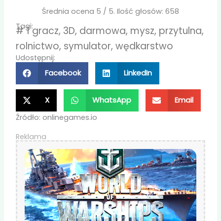
Średnia ocena
5
/ 5. Ilość głosów:
658
Tagi:
#
1 gracz
,
3D
,
darmowa
,
mysz
,
przytulna
,
rolnictwo
,
symulator
,
wędkarstwo
Udostępnij:
Facebook
LinkedIn
X
WhatsApp
Email
Źródło: onlinegames.io
Reklama