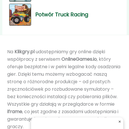
Potwór Truck Racing
Na
Klikgry.pl
udostępniamy gry online dzięki
współpracy z serwisem
OnlineGames.io
, który
oferuje bezpłatne i w pełni legalne kody osadzania
gier. Dzięki temu możemy wzbogacać naszą
stronę o różnorodne produkcje – od prostych
zręcznościówek po rozbudowane symulatory –
bez konieczności instalacji czy pobierania plików.
Wszystkie gry działają w przeglądarce w formie
iframe
, co jest zgodne z zasadami udostępniania i
gwarantuje bezpieczeństwo oraz wygodę dla
×
graczy.