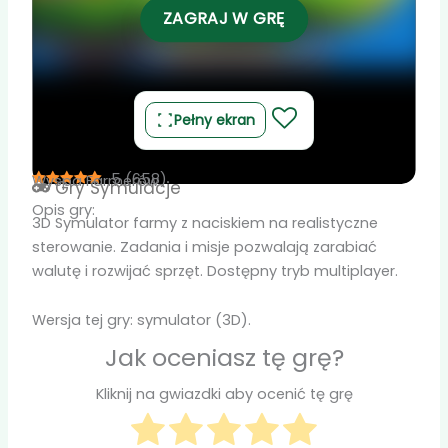
ZAGRAJ W GRĘ
Pełny ekran
5
(
658
)
Wyspa Farmerów
Gry
Symulacje
Opis gry:
3D Symulator farmy z naciskiem na realistyczne
sterowanie. Zadania i misje pozwalają zarabiać
walutę i rozwijać sprzęt. Dostępny tryb multiplayer.
Wersja tej gry: symulator (3D).
Jak oceniasz tę grę?
Kliknij na gwiazdki aby ocenić tę grę