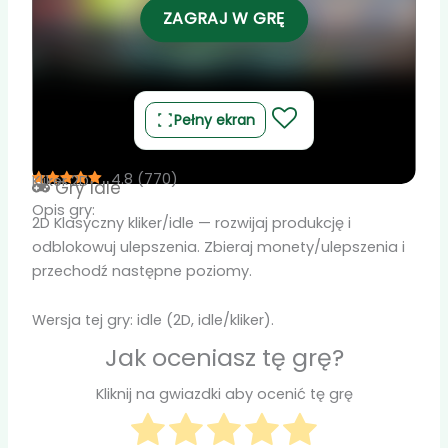
ZAGRAJ W GRĘ
Pełny ekran
4.8
(
770
)
Kliker 2D
Gry
Idle
Opis gry:
2D Klasyczny kliker/idle — rozwijaj produkcję i
odblokowuj ulepszenia. Zbieraj monety/ulepszenia i
przechodź następne poziomy.
Wersja tej gry: idle (2D, idle/kliker).
Jak oceniasz tę grę?
Kliknij na gwiazdki aby ocenić tę grę