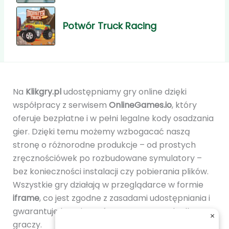
Potwór Truck Racing
Na
Klikgry.pl
udostępniamy gry online dzięki
współpracy z serwisem
OnlineGames.io
, który
oferuje bezpłatne i w pełni legalne kody osadzania
gier. Dzięki temu możemy wzbogacać naszą
stronę o różnorodne produkcje – od prostych
zręcznościówek po rozbudowane symulatory –
bez konieczności instalacji czy pobierania plików.
Wszystkie gry działają w przeglądarce w formie
iframe
, co jest zgodne z zasadami udostępniania i
gwarantuje bezpieczeństwo oraz wygodę dla
×
graczy.