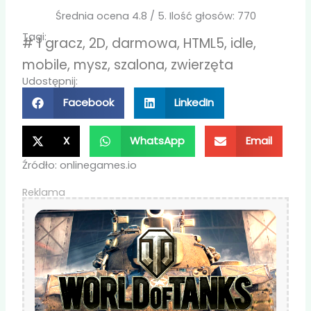
Średnia ocena
4.8
/ 5. Ilość głosów:
770
Tagi:
#
1 gracz
,
2D
,
darmowa
,
HTML5
,
idle
,
mobile
,
mysz
,
szalona
,
zwierzęta
Udostępnij:
Facebook
LinkedIn
X
WhatsApp
Email
Źródło: onlinegames.io
Reklama