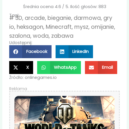
Średnia ocena
4.6
/ 5. Ilość głosów:
883
Tagi:
#
3D
,
arcade
,
bieganie
,
darmowa
,
gry
io
,
heksagon
,
Minecraft
,
mysz
,
omijanie
,
szalona
,
woda
,
zabawa
Udostępnij:
Facebook
LinkedIn
X
WhatsApp
Email
Źródło: onlinegames.io
Reklama