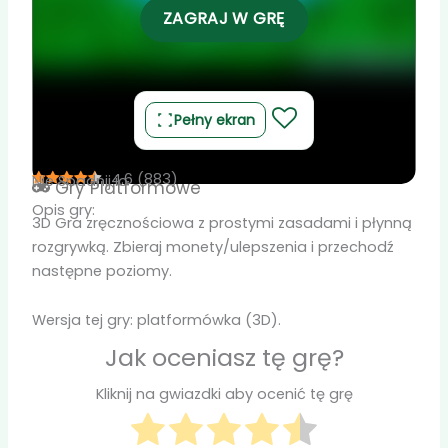
ZAGRAJ W GRĘ
Pełny ekran
4.6
(
883
)
Nie Spadnij io
Gry
Platformowe
Opis gry:
3D Gra zręcznościowa z prostymi zasadami i płynną
rozgrywką. Zbieraj monety/ulepszenia i przechodź
następne poziomy.
Wersja tej gry: platformówka (3D).
Jak oceniasz tę grę?
Kliknij na gwiazdki aby ocenić tę grę