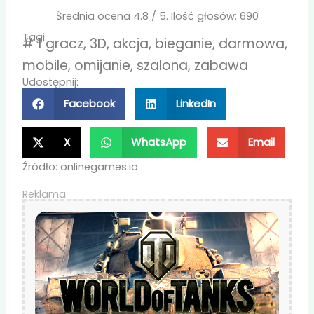
Średnia ocena
4.8
/ 5. Ilość głosów:
690
Tagi:
#
1 gracz
,
3D
,
akcja
,
bieganie
,
darmowa
,
mobile
,
omijanie
,
szalona
,
zabawa
Udostępnij:
Facebook
LinkedIn
X
WhatsApp
Email
Źródło: onlinegames.io
Reklama