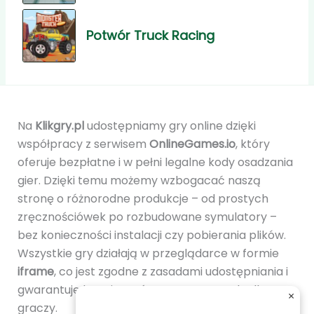
Potwór Truck Racing
Na
Klikgry.pl
udostępniamy gry online dzięki
współpracy z serwisem
OnlineGames.io
, który
oferuje bezpłatne i w pełni legalne kody osadzania
gier. Dzięki temu możemy wzbogacać naszą
stronę o różnorodne produkcje – od prostych
zręcznościówek po rozbudowane symulatory –
bez konieczności instalacji czy pobierania plików.
Wszystkie gry działają w przeglądarce w formie
iframe
, co jest zgodne z zasadami udostępniania i
gwarantuje bezpieczeństwo oraz wygodę dla
×
graczy.