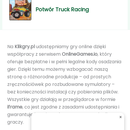
Potwór Truck Racing
Na
Klikgry.pl
udostępniamy gry online dzięki
współpracy z serwisem
OnlineGames.io
, który
oferuje bezpłatne i w pełni legalne kody osadzania
gier. Dzięki temu możemy wzbogacać naszą
stronę o różnorodne produkcje – od prostych
zręcznościówek po rozbudowane symulatory –
bez konieczności instalacji czy pobierania plików.
Wszystkie gry działają w przeglądarce w formie
iframe
, co jest zgodne z zasadami udostępniania i
gwarantuje bezpieczeństwo oraz wygodę dla
×
graczy.