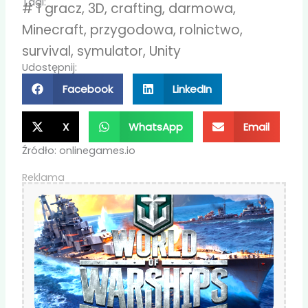
Tagi:
#
1 gracz
,
3D
,
crafting
,
darmowa
,
Minecraft
,
przygodowa
,
rolnictwo
,
survival
,
symulator
,
Unity
Udostępnij:
Facebook
LinkedIn
X
WhatsApp
Email
Źródło: onlinegames.io
Reklama