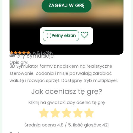
ZAGRAJ W GRĘ
Pełny ekran
4.8
(
421
)
Symulator Farmy 3D
Gry
Symulacje
Opis gry:
3D Symulator farmy z naciskiem na realistyczne
sterowanie. Zadania i misje pozwalają zarabiać
walutę i rozwijać sprzęt. Dostępny tryb multiplayer.
Jak oceniasz tę grę?
Kliknij na gwiazdki aby ocenić tę grę
Średnia ocena
4.8
/ 5. Ilość głosów:
421