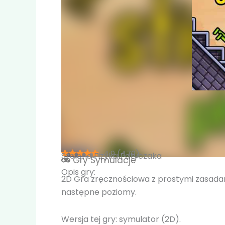
4.9
(
479
)
Szalona Fizyka Patyczaka
Gry
Symulacje
Opis gry:
2D Gra zręcznościowa z prostymi zasadam
następne poziomy.
Wersja tej gry: symulator (2D).