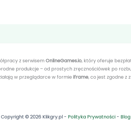
półpracy z serwisem
OnlineGames.io
, który oferuje bezpła
odne produkcje – od prostych zręcznościówek po rozbu
działają w przeglądarce w formie
iframe
, co jest zgodne z
Copyright © 2026 Klikgry.pl -
Polityka Prywatności
-
Blog