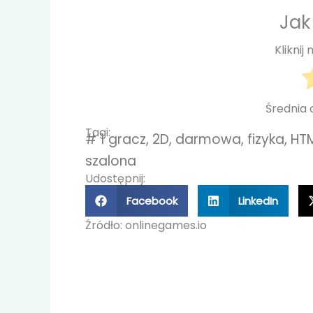
Jak
Kliknij
Średnia
Tagi:
#
1 gracz
,
2D
,
darmowa
,
fizyka
,
HT
szalona
Udostępnij:
Facebook
LinkedIn
Źródło: onlinegames.io