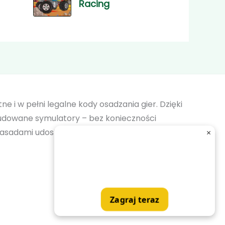
Racing
tne i w pełni legalne kody osadzania gier. Dzięki
dowane symulatory – bez konieczności
 zasadami udostępniania i gwarantuje
×
Zagraj teraz