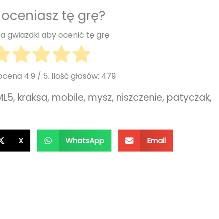
 oceniasz tę grę?
 na gwiazdki aby ocenić tę grę
 ocena
4.9
/ 5. Ilość głosów:
479
ML5
,
kraksa
,
mobile
,
mysz
,
niszczenie
,
patyczak
,
X
WhatsApp
Email