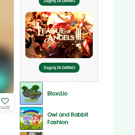
Zagraj ZA DARMO
Zagraj ZA DARMO
Bloxd.io
chodź
Owl and Rabbit
Fashion