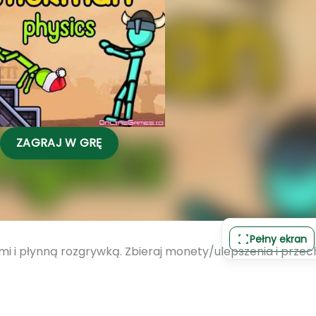
ZAGRAJ W GRĘ
Pełny ekran
i i płynną rozgrywką. Zbieraj monety/ulepszenia i prze