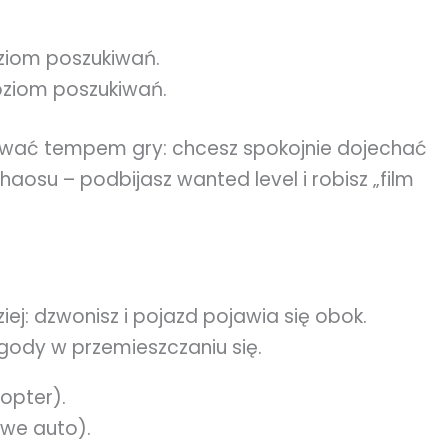
ziom poszukiwań.
oziom poszukiwań.
rować tempem gry: chcesz spokojnie dojechać
haosu – podbijasz wanted level i robisz „film
iej: dzwonisz i pojazd pojawia się obok.
ygody w przemieszczaniu się.
kopter).
we auto).