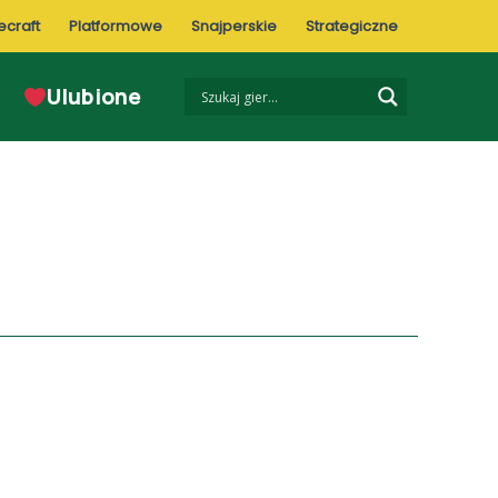
ecraft
Platformowe
Snajperskie
Strategiczne
Ulubione
Co musisz wiedzieć?
GTA IV kody do gry – numery
telefonów/cheaty i jak działają na PC
Jak działają cheaty w GTA IV na PC
Jak wpisać kody w GTA IV na PC – krok
po kroku