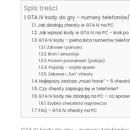
Spis treści
GTA IV kody do gry – numery telefonów/c
Jak działają cheaty w GTA IV na PC
Jak wpisać kody w GTA IV na PC – krok po 
GTA IV kody – pełna lista numerów telefo
Zdrowie i pancerz
Broń i amunicja
Poziom poszukiwań (policja)
Pojazdy – szybki spawn
Zabawa i „fun” cheaty
Najlepszy zestaw „must have” – 5 cheat
Czy cheaty zapisują się w telefonie?
GTA IV kody nie działają na PC – co spraw
Szybka checklista naprawcza
FAQ – GTA IV cheaty na PC