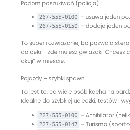
Poziom poszukiwań (policja)
– usuwa jeden po
267-555-0100
– dodaje jeden p
267-555-0150
To super rozwiązanie, bo pozwala ste
do celu – zdejmujesz gwiazdki. Chcesz c
akcji” w mieście.
Pojazdy – szybki spawn
To jest to, co wiele osób kocha najbardz
Idealne do szybkiej ucieczki, testów i w
– Annihilator (heli
227-555-0100
– Turismo (sporto
227-555-0147