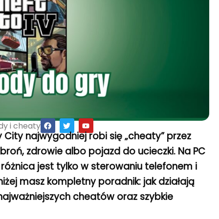
F
T
Y
dy i cheaty
a
w
o
 City najwygodniej robi się „cheaty” przez
c
i
u
e
t
t
 broń, zdrowie albo pojazd do ucieczki. Na PC
b
t
u
o
e
b
 różnica jest tylko w sterowaniu telefonem i
o
r
e
k
iżej masz kompletny poradnik: jak działają
 najważniejszych cheatów oraz szybkie