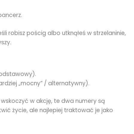
pancerz.
li robisz pościg albo utknąłeś w strzelaninie,
szy.
podstawowy).
rdziej „mocny” / alternatywny).
zu wskoczyć w akcję, te dwa numery są
ć życie, ale najlepiej traktować je jako