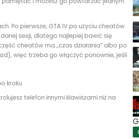
 go pamiętać i możesz go powtarzać jednym
h. Po pierwsze, GTA IV po użyciu cheatów
anej sesji, dlatego najlepiej bawić się
 część cheatów ma „czas działania” albo po
zd), więc trzeba go włączyć ponownie, jeśli
po kroku
rolujesz telefon innymi klawiszami niż na
G