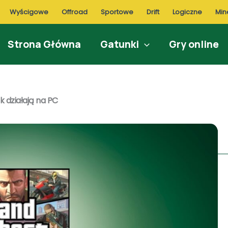
Wyścigowe
Offroad
Sportowe
Drift
Logiczne
Min
Strona Główna
Gatunki
Gry online
k działają na PC