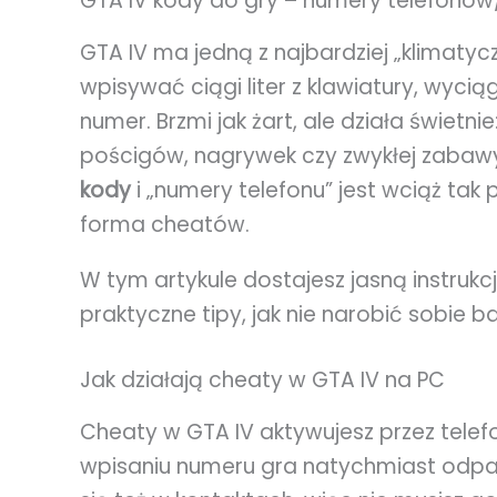
GTA IV kody do gry – numery telefonów/
GTA IV ma jedną z najbardziej „klimatyc
wpisywać ciągi liter z klawiatury, wycią
numer. Brzmi jak żart, ale działa świetnie
pościgów, nagrywek czy zwykłej zabawy 
kody
i „numery telefonu” jest wciąż tak
forma cheatów.
W tym artykule dostajesz jasną instrukc
praktyczne tipy, jak nie narobić sobie 
Jak działają cheaty w GTA IV na PC
Cheaty w GTA IV aktywujesz przez telefo
wpisaniu numeru gra natychmiast odpal