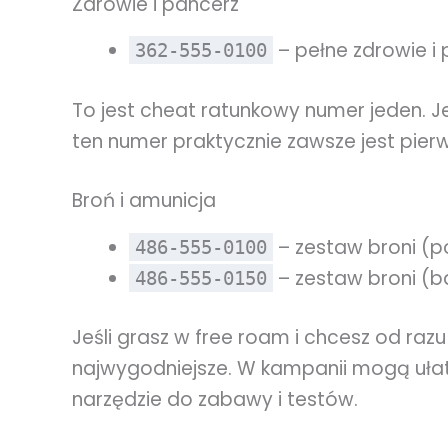
Zdrowie i pancerz
– pełne zdrowie i 
362-555-0100
To jest cheat ratunkowy numer jeden. Jeś
ten numer praktycznie zawsze jest pierw
Broń i amunicja
– zestaw broni (
486-555-0100
– zestaw broni (ba
486-555-0150
Jeśli grasz w free roam i chcesz od ra
najwygodniejsze. W kampanii mogą ułatwi
narzędzie do zabawy i testów.