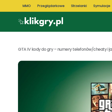
Przejdź
MMO
Przeglądarkowe
Strzelanki
Symulacje
do
treści
GTA IV kody do gry – numery telefonów/cheaty i ja