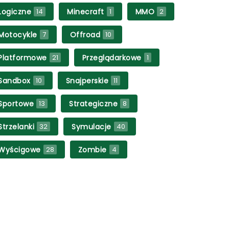
Logiczne
Minecraft
MMO
14
1
2
Motocykle
Offroad
7
10
Platformowe
Przeglądarkowe
21
1
Sandbox
Snajperskie
10
11
Sportowe
Strategiczne
13
8
Strzelanki
Symulacje
32
40
Wyścigowe
Zombie
28
4