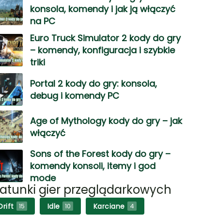
konsola, komendy i jak ją włączyć
na PC
Euro Truck Simulator 2 kody do gry
– komendy, konfiguracja i szybkie
triki
Portal 2 kody do gry: konsola,
debug i komendy PC
Age of Mythology kody do gry – jak
włączyć
Sons of the Forest kody do gry –
komendy konsoli, itemy i god
mode
atunki gier przeglądarkowych
Drift
Idle
Karciane
15
10
4