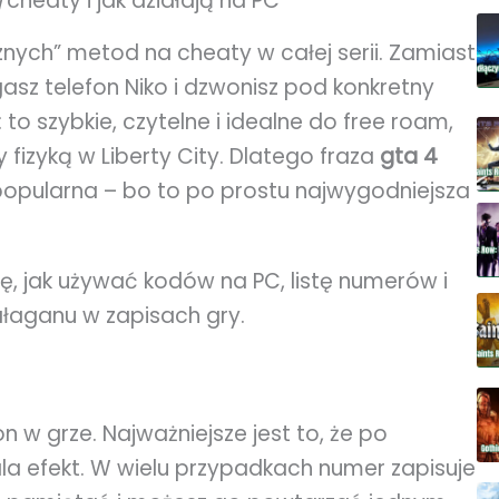
cheaty i jak działają na PC
znych” metod na cheaty w całej serii. Zamiast
gasz telefon Niko i dzwonisz pod konkretny
: to szybkie, czytelne i idealne do free roam,
fizyką w Liberty City. Dlatego fraza
gta 4
 popularna – bo to po prostu najwygodniejsza
ję, jak używać kodów na PC, listę numerów i
bałaganu w zapisach gry.
n w grze. Najważniejsze jest to, że po
a efekt. W wielu przypadkach numer zapisuje