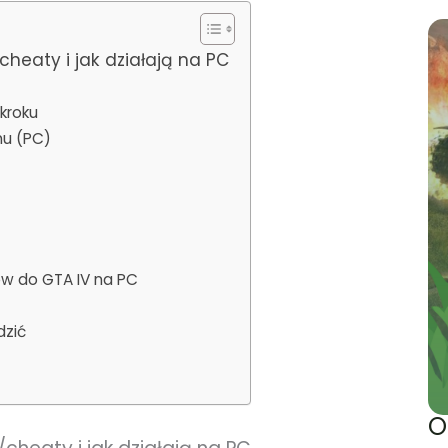
heaty i jak działają na PC
kroku
nu (PC)
ów do GTA IV na PC
dzić
O