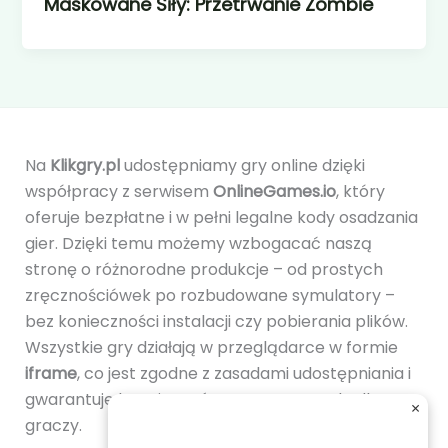
Maskowane Siły: Przetrwanie Zombie
Na
Klikgry.pl
udostępniamy gry online dzięki
współpracy z serwisem
OnlineGames.io
, który
oferuje bezpłatne i w pełni legalne kody osadzania
gier. Dzięki temu możemy wzbogacać naszą
stronę o różnorodne produkcje – od prostych
zręcznościówek po rozbudowane symulatory –
bez konieczności instalacji czy pobierania plików.
Wszystkie gry działają w przeglądarce w formie
iframe
, co jest zgodne z zasadami udostępniania i
gwarantuje bezpieczeństwo oraz wygodę dla
×
graczy.