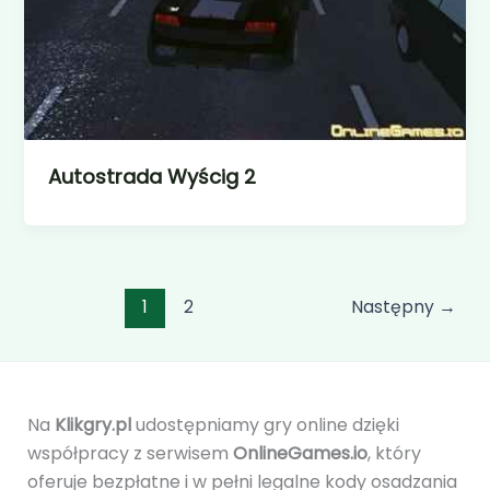
Autostrada Wyścig 2
1
2
Następny
→
Na
Klikgry.pl
udostępniamy gry online dzięki
współpracy z serwisem
OnlineGames.io
, który
oferuje bezpłatne i w pełni legalne kody osadzania