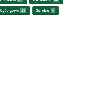
Wyścigowe
Zombie
28
4