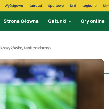
Wyścigowe
Offroad
Sportowe
Drift
Logiczne
Min
Strona Główna
Gatunki
Gry online
 koszykówka, tenis za darmo