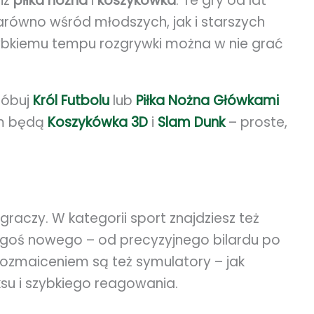
iż
piłka nożna
i
koszykówka
. Te gry od lat
arówno wśród młodszych, jak i starszych
zybkiemu tempu rozgrywki można w nie grać
próbuj
Król Futbolu
lub
Piłka Nożna Główkami
em będą
Koszykówka 3D
i
Slam Dunk
– proste,
 graczy. W kategorii sport znajdziesz też
egoś nowego – od precyzyjnego bilardu po
ozmaiceniem są też symulatory – jak
ksu i szybkiego reagowania.