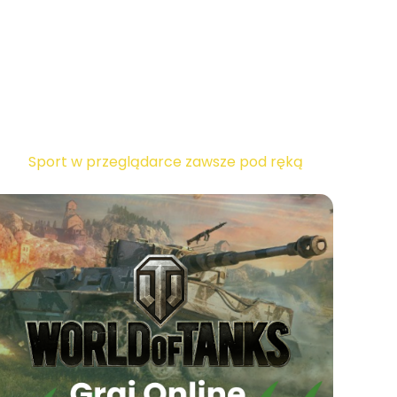
sportowych na klikgry.pl
Piłka nożna i koszykówka – królowie
sportowych gier przeglądarkowych
Inne popularne gry sportowe
Dla kogo są gry sportowe online?
Sport w przeglądarce zawsze pod ręką