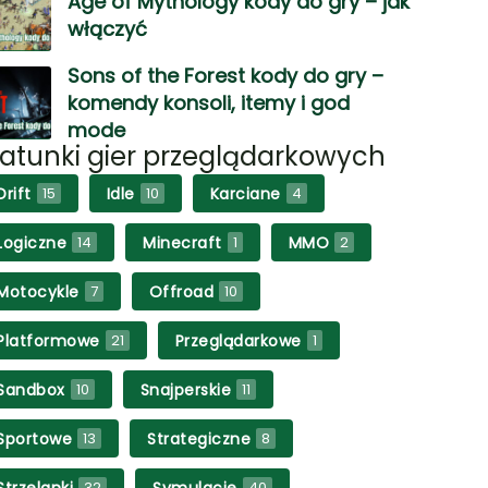
Age of Mythology kody do gry – jak
włączyć
Sons of the Forest kody do gry –
komendy konsoli, itemy i god
mode
atunki gier przeglądarkowych
Drift
Idle
Karciane
15
10
4
Logiczne
Minecraft
MMO
14
1
2
Motocykle
Offroad
7
10
Platformowe
Przeglądarkowe
21
1
Sandbox
Snajperskie
10
11
Sportowe
Strategiczne
13
8
Strzelanki
Symulacje
32
40