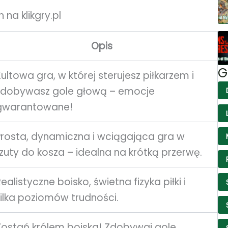
na klikgry.pl
Opis
G
Kultowa gra, w której sterujesz piłkarzem i
zdobywasz gole głową – emocje
gwarantowane!
Prosta, dynamiczna i wciągająca gra w
rzuty do kosza – idealna na krótką przerwę.
ealistyczne boisko, świetna fizyka piłki i
kilka poziomów trudności.
Zostań królem boiska! Zdobywaj gole,