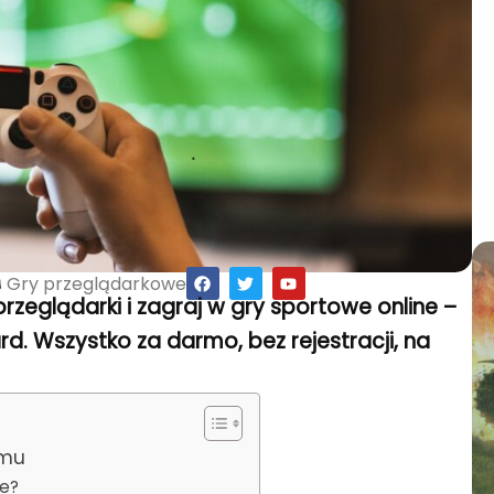
F
T
Y
Gry przeglądarkowe
a
w
o
eglądarki i zagraj w gry sportowe online –
c
i
u
e
t
t
lard. Wszystko za darmo, bez rejestracji, na
b
t
u
o
e
b
o
r
e
k
omu
ne?