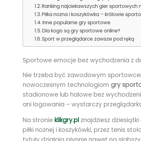
Ranking najciekawszych gier sportowych na
Piłka nożna i koszykówka – królowie spor
Inne popularne gry sportowe
Dla kogo są gry sportowe online?
Sport w przeglądarce zawsze pod ręką
Sportowe emocje bez wychodzenia z 
Nie trzeba być zawodowym sportowcem, 
nowoczesnym technologiom
gry sport
stadionowe lub halowe bez wychodzenia
ani logowania – wystarczy przeglądark
Na stronie
klikgry.pl
znajdziesz dziesiątk
piłki nożnej i koszykówki, przez tenis sto
tytuły działają płynnie nawet na słabs