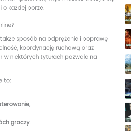
 o każdej porze.
line?
o także sposób na odprężenie i poprawę
 celność, koordynację ruchową oraz
r w niektórych tytułach pozwala na
e to:
 sterowanie
,
wóch graczy
.