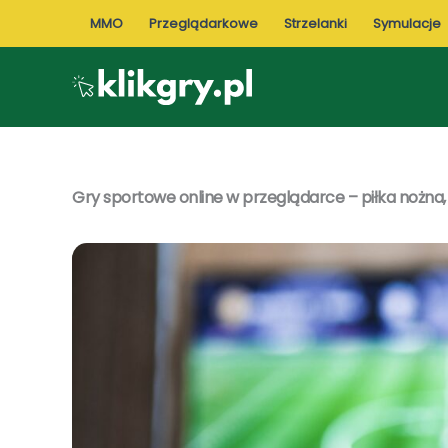
Przejdź
MMO
Przeglądarkowe
Strzelanki
Symulacje
do
treści
Gry sportowe online w przeglądarce – piłka nożna,