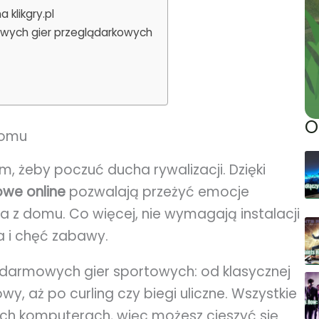
 klikgry.pl
towych gier przeglądarkowych
O
domu
żeby poczuć ducha rywalizacji. Dzięki
owe online
pozwalają przeżyć emocje
 z domu. Co więcej, nie wymagają instalacji
a i chęć zabawy.
i darmowych gier sportowych: od klasycznej
łowy, aż po curling czy biegi uliczne. Wszystkie
zych komputerach, więc możesz cieszyć się