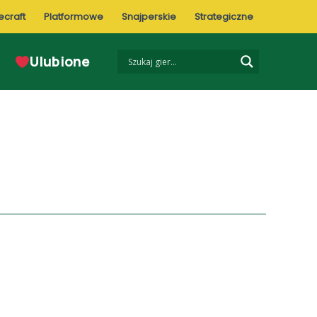
ecraft
Platformowe
Snajperskie
Strategiczne
Ulubione
Co musisz wiedzieć?
Sportowe emocje bez wychodzenia z
domu
Dlaczego warto grać w gry sportowe
online?
Ranking najciekawszych gier